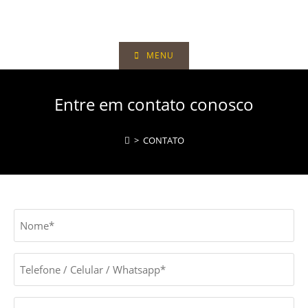
MENU
Entre em contato conosco
>
CONTATO
Nome
(obrigatório)
Telefone
/
Celular
E-